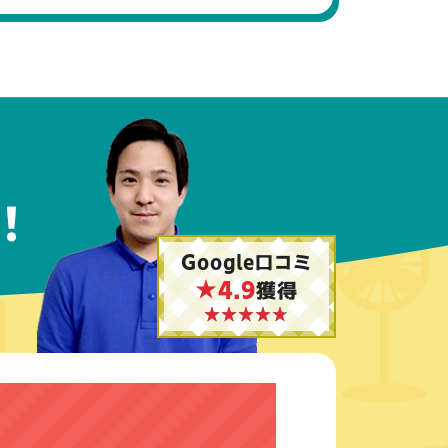
！
Google口コミ
★4.9
獲得