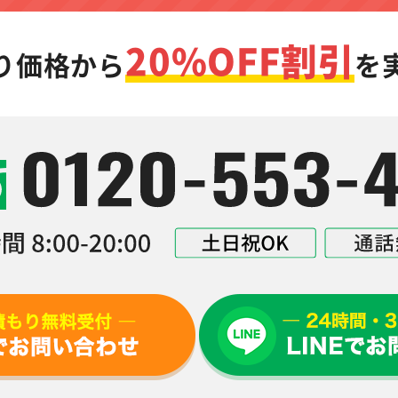
20%OFF割引
り価格から
を