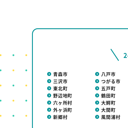
青森市
八戸市
三沢市
つがる市
東北町
五戸町
野辺地町
鶴田町
六ヶ所村
大鰐町
外ヶ浜町
大間町
新郷村
風間浦村