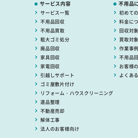
サービス内容
不用品
サービス一覧
初めて
不用品回収
料金に
不用品買取
回収対
粗大ゴミ処分
買取対
廃品回収
作業事
家具回収
不用品
家電回収
お客様
引越しサポート
よくあ
ゴミ屋敷片付け
リフォーム・
ハウスクリーニング
遺品整理
不動産売却
解体工事
法人のお客様向け