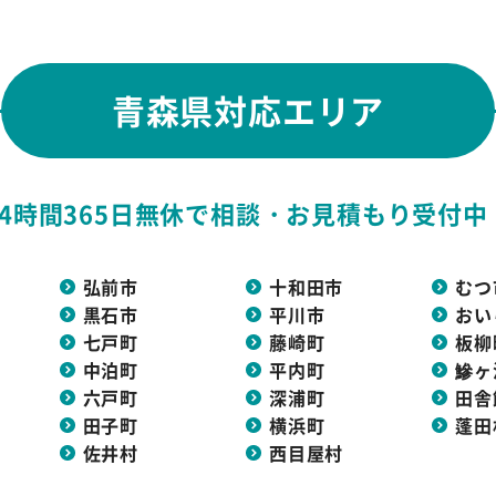
青森県対応エリア
24時間365日無休で
相談・お見積もり受付中
弘前市
十和田市
むつ
黒石市
平川市
おい
七戸町
藤崎町
板柳
中泊町
平内町
鰺ヶ
六戸町
深浦町
田舎
田子町
横浜町
蓬田
佐井村
西目屋村