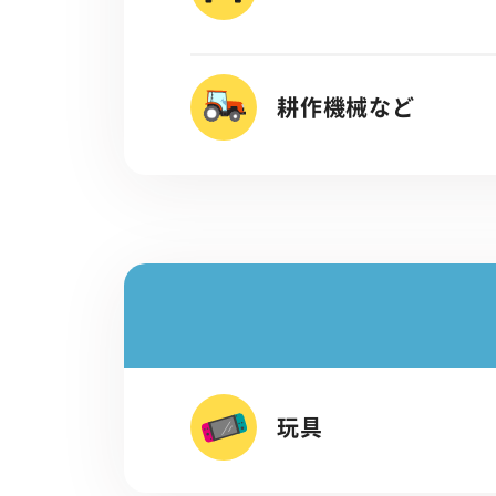
耕作機械など
玩具