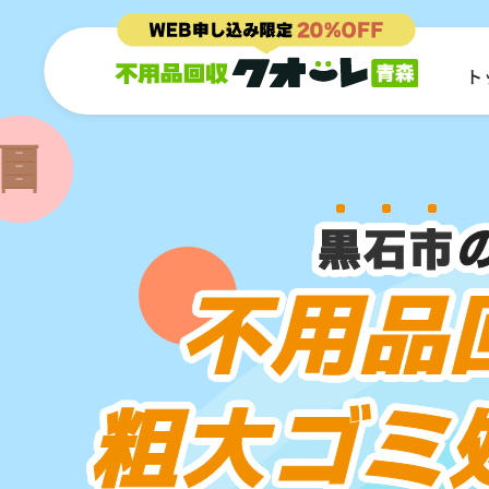
ト
黒石市
不用品
粗大ゴミ