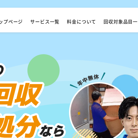
ップページ
サービス一覧
料金について
回収対象品目一
の
回収
処分
なら