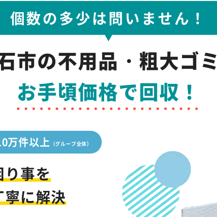
個数の多少は問いません！
石市の
不用品・粗大ゴ
お手頃価格で回収！
10万件以上
（グループ全体）
困り事を
丁寧に解決