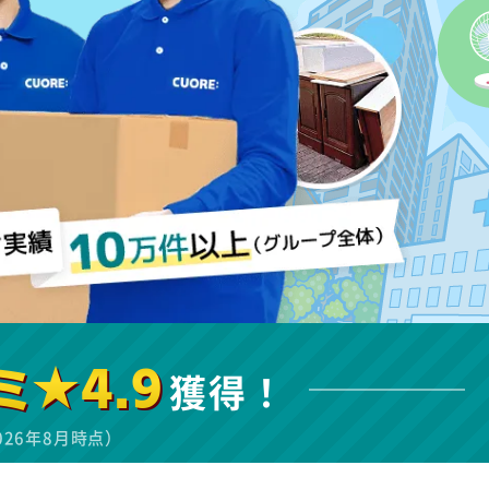
ミ★4.9
獲得！
026年8月時点）