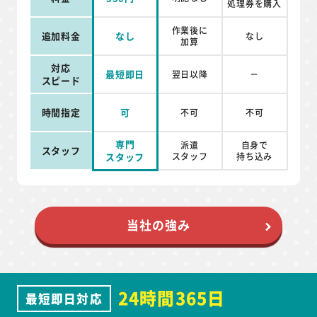
処理券を
購入
作業後に
追加料金
なし
なし
加算
対応
最短即日
翌日以降
－
スピード
時間指定
可
不可
不可
専門
派遣
自身で
スタッフ
スタッフ
スタッフ
持ち込み
当社の強み
24時間365日
最短即日対応