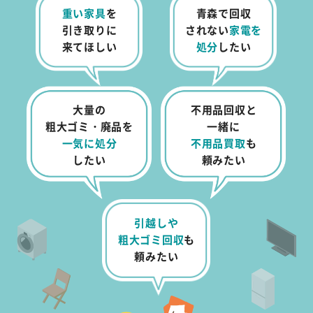
重い家具
を
青森で回収
引き取りに
されない
家電を
来てほしい
処分
したい
大量の
不用品回収と
粗大ゴミ・廃品を
一緒に
一気に処分
不用品買取
も
したい
頼みたい
引越しや
粗大ゴミ回収
も
頼みたい