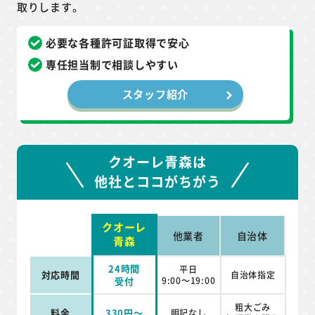
取りします。
必要な各種許可証取得で安心
専任担当制で相談しやすい
スタッフ紹介
クオーレ青森は
他社とココがちがう
クオーレ
他業者
自治体
青森
24時間
平日
対応時間
自治体指定
受付
9:00～19:00
粗大ごみ
料金
330円～
明記なし