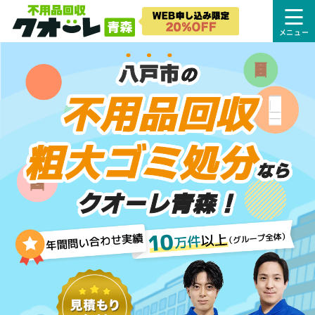
八戸市
の
不用品回収
粗大ゴミ処分
なら
クオーレ青森！