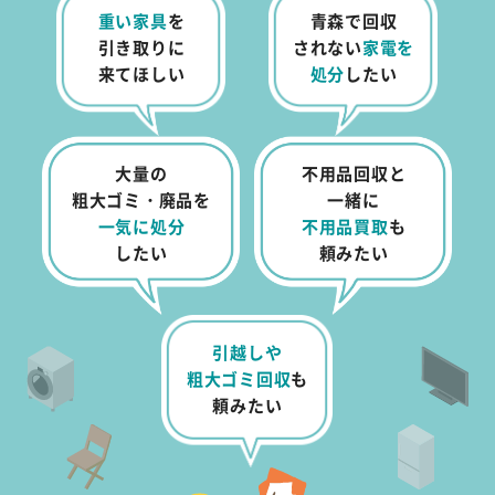
重い家具
を
青森で回収
引き取りに
されない
家電を
来てほしい
処分
したい
大量の
不用品回収と
粗大ゴミ・廃品を
一緒に
一気に処分
不用品買取
も
したい
頼みたい
引越しや
粗大ゴミ回収
も
頼みたい