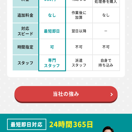
処理券を
購入
作業後に
追加料金
なし
なし
加算
対応
最短即日
翌日以降
－
スピード
時間指定
可
不可
不可
専門
派遣
自身で
スタッフ
スタッフ
スタッフ
持ち込み
当社の強み
24時間365日
最短即日対応