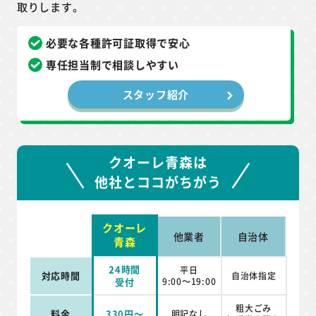
取りします。
必要な各種許可証取得で安心
専任担当制で相談しやすい
スタッフ紹介
クオーレ青森は
他社とココがちがう
クオーレ
他業者
自治体
青森
24時間
平日
対応時間
自治体指定
受付
9:00～19:00
粗大ごみ
料金
330円～
明記なし