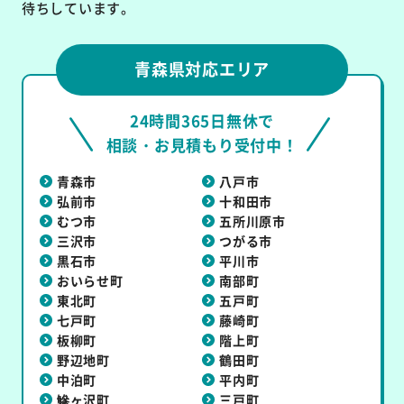
待ちしています。
青森県対応エリア
24時間365日無休で
相談・お見積もり受付中！
青森市
八戸市
弘前市
十和田市
むつ市
五所川原市
三沢市
つがる市
黒石市
平川市
おいらせ町
南部町
東北町
五戸町
七戸町
藤崎町
板柳町
階上町
野辺地町
鶴田町
中泊町
平内町
鰺ヶ沢町
三戸町