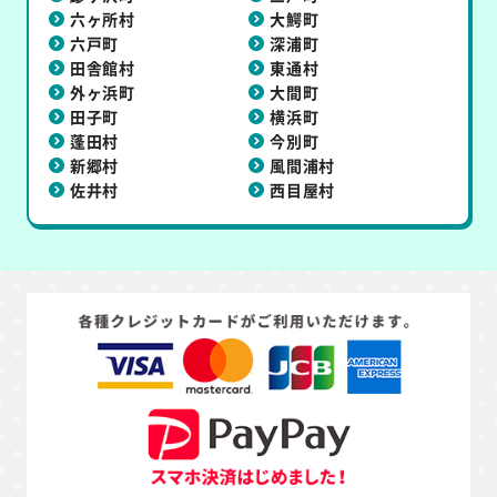
六ヶ所村
大鰐町
六戸町
深浦町
田舎館村
東通村
外ヶ浜町
大間町
田子町
横浜町
蓬田村
今別町
新郷村
風間浦村
佐井村
西目屋村