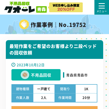
作業事例｜No.19752
最短作業をご希望のお客様より二段ベッド
の回収依頼
2023年10月12日
不用品回収
青森県青森市
建物種類
一戸建て
間取り
1K
作業人数
2人
作業時間
20分