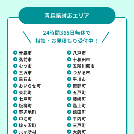
青森県対応エリア
24時間365日無休で
相談・お見積もり受付中！
青森市
八戸市
弘前市
十和田市
むつ市
五所川原市
三沢市
つがる市
黒石市
平川市
おいらせ町
南部町
東北町
五戸町
七戸町
藤崎町
板柳町
階上町
野辺地町
鶴田町
中泊町
平内町
鰺ヶ沢町
三戸町
六ヶ所村
大鰐町